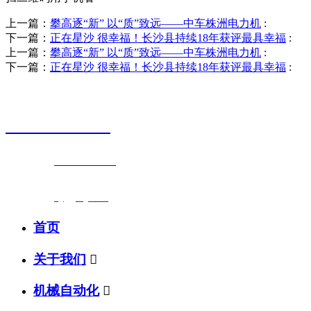
上一篇：
攀高逐“新” 以“质”致远——中车株洲电力机
:
下一篇：
正在星沙 很幸福！长沙县持续18年获评最具幸福
:
上一篇：
攀高逐“新” 以“质”致远——中车株洲电力机
:
下一篇：
正在星沙 很幸福！长沙县持续18年获评最具幸福
:
销售热线
0523-87590811
联系电话：
0523-87590811
传真号码：0523-87686463
邮箱地址：
nj@jsnj.com
首页
关于我们

机械自动化
