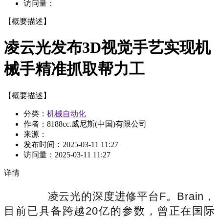
访问量：
【概要描述】
凌云光发布3D视觉手艺实现机
械手精准抓取帮力工
【概要描述】
分类：
机械自动化
作者：8188cc.威尼斯(中国)有限公司
来源：
发布时间：
2025-03-11 11:27
访问量：
2025-03-11 11:27
详情
凌云光的深度进修平台F。Brain，
目前已具备跨越20亿的参数，曾正在国际