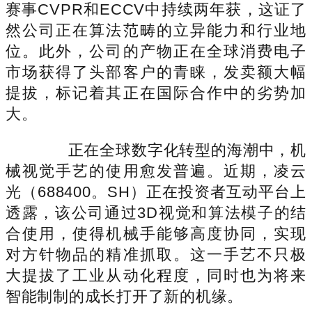
赛事CVPR和ECCV中持续两年获，这证了
然公司正在算法范畴的立异能力和行业地
位。此外，公司的产物正在全球消费电子
市场获得了头部客户的青睐，发卖额大幅
提拔，标记着其正在国际合作中的劣势加
大。
正在全球数字化转型的海潮中，机
械视觉手艺的使用愈发普遍。近期，凌云
光（688400。SH）正在投资者互动平台上
透露，该公司通过3D视觉和算法模子的结
合使用，使得机械手能够高度协同，实现
对方针物品的精准抓取。这一手艺不只极
大提拔了工业从动化程度，同时也为将来
智能制制的成长打开了新的机缘。