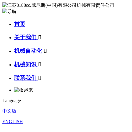
首页
关于我们

机械自动化

机械知识

联系我们

Language
中文版
ENGLISH