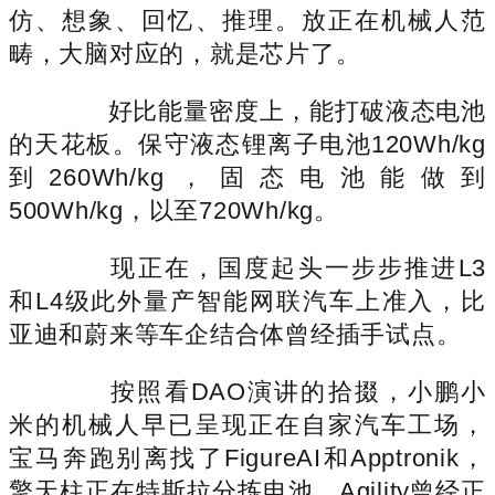
仿、想象、回忆、推理。放正在机械人范
畴，大脑对应的，就是芯片了。
好比能量密度上，能打破液态电池
的天花板。保守液态锂离子电池120Wh/kg
到260Wh/kg，固态电池能做到
500Wh/kg，以至720Wh/kg。
现正在，国度起头一步步推进L3
和L4级此外量产智能网联汽车上准入，比
亚迪和蔚来等车企结合体曾经插手试点。
按照看DAO演讲的拾掇，小鹏小
米的机械人早已呈现正在自家汽车工场，
宝马奔跑别离找了FigureAI和Apptronik，
擎天柱正在特斯拉分拣电池，Agility曾经正