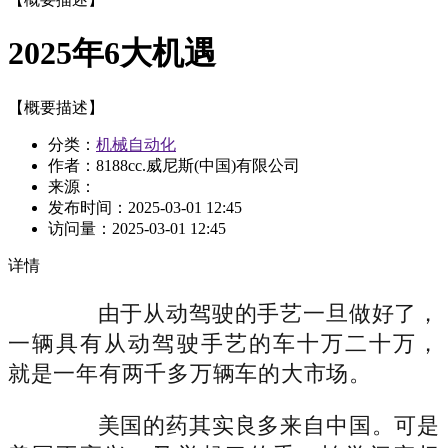
2025年6大机遇
【概要描述】
分类：
机械自动化
作者：8188cc.威尼斯(中国)有限公司
来源：
发布时间：
2025-03-01 12:45
访问量：
2025-03-01 12:45
详情
由于从动驾驶的手艺一旦做好了，
一辆具有从动驾驶手艺的车十万二十万，
就是一年有两千多万辆车的大市场。
美国的药其实良多来自中国。可是