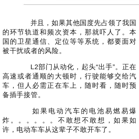
并且，如果其他国度先占领了我国
的环节轨道和频次资本，那就吓人了。本
国的卫星通信、定位等等系统，都要面对
被干扰或者的风险。
L2部门从动化，起头“出手”。正在
高速或者通顺的大顿时，行驶能够交给汽
车，但人必需正在车上，随时看，随时预
备插手接管。
如果电动汽车的电池易燃易爆
炸。。。。。。不敢想不敢想，如果如
许，电动车车从这辈子不敢开车了。