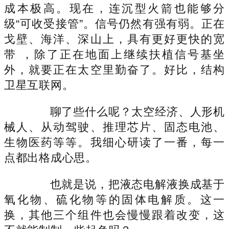
成本极高。现在，连沉型火箭也能够分
级“可收受接管”。信号仍然有强有弱。正在
戈壁、海洋、深山上，具有更好更快的宽
带 ，除了正在地面上继续扶植信号基坐
外，就要正在太空里勤奋了。好比，结构
卫星互联网。
聊了些什么呢？太空经济、人形机
械人、从动驾驶、推理芯片、固态电池、
生物医药等等。我细心研读了一番，每一
点都出格成心思。
也就是说，把液态电解液换成基于
氧化物、硫化物等的固体电解质。这一
换，其他三个组件也会慢慢跟着改变，这