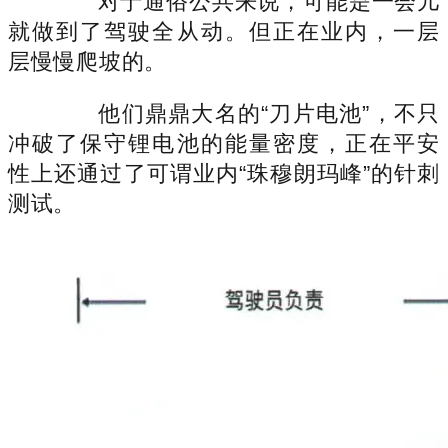
对于通俗公共来说，可能是一会儿
就做到了驾驶全从动。但正在业内，一层
层慢慢爬坡的。
他们鼎鼎大名的“刀片电池”，不只
冲破了保守锂电池的能量密度，正在平安
性上还通过了可谓业内“珠穆朗玛峰”的针刺
测试。