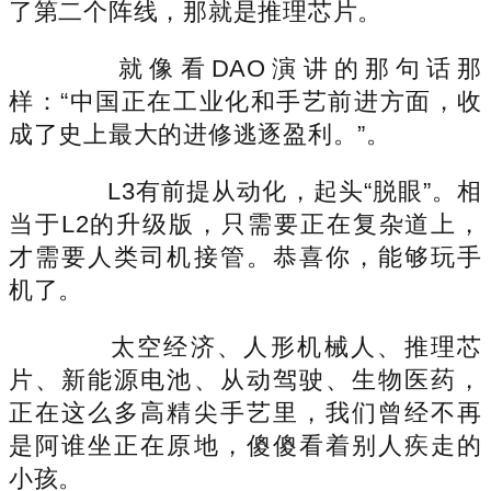
了第二个阵线，那就是推理芯片。
就像看DAO演讲的那句话那
样：“中国正在工业化和手艺前进方面，收
成了史上最大的进修逃逐盈利。”。
L3有前提从动化，起头“脱眼”。相
当于L2的升级版，只需要正在复杂道上，
才需要人类司机接管。恭喜你，能够玩手
机了。
太空经济、人形机械人、推理芯
片、新能源电池、从动驾驶、生物医药，
正在这么多高精尖手艺里，我们曾经不再
是阿谁坐正在原地，傻傻看着别人疾走的
小孩。