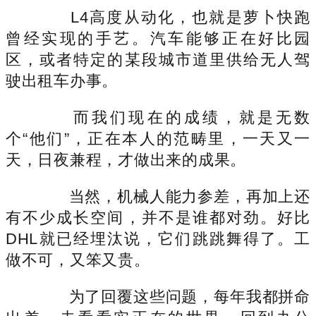
L4高度从动化，也就是萝卜快跑
曾经实现的手艺。汽车能够正在好比园
区，或者特定的某段城市道里供给无人驾
驶出租车办事。
而我们现在的成绩，就是无数
个“他们”，正在本人的范畴里，一天又一
天，日夜兼程，才做出来的成果。
当然，机械人能力参差，再加上还
有不少成长空间，并不是谁都对劲。好比
DHL就已经埋汰说，它们跳跳舞得了。工
做不可，又笨又贵。
为了回覆这些问题，每年我都拼命