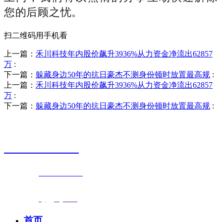
您的后顾之忧。
扫二维码用手机看
上一篇：
禾川科技年内股价飙升3936%从力资金净流出62857
万
:
下一篇：
躲藏身边50年的抗日豪杰不测身份顿时放置最高规
:
上一篇：
禾川科技年内股价飙升3936%从力资金净流出62857
万
:
下一篇：
躲藏身边50年的抗日豪杰不测身份顿时放置最高规
:
销售热线
0523-87590811
联系电话：
0523-87590811
传真号码：0523-87686463
邮箱地址：
nj@jsnj.com
首页