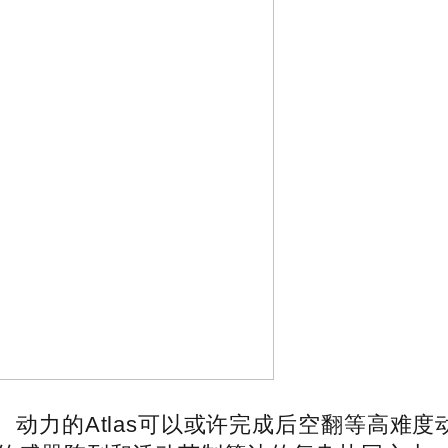
的Atlas可以或许完成后空翻等高难度动做