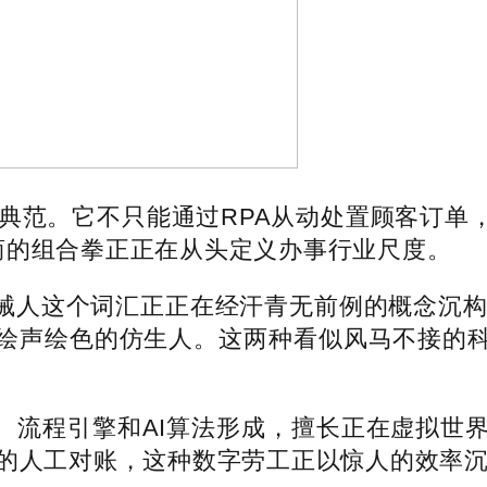
型典范。它不只能通过RPA从动处置顾客订单
商的组合拳正正在从头定义办事行业尺度。
词汇正正在经汗青无前例的概念沉构。当我们谈
绘声绘色的仿生人。这两种看似风马不接的
程引擎和AI算法形成，擅长正在虚拟世界处置
时的人工对账，这种数字劳工正以惊人的效率