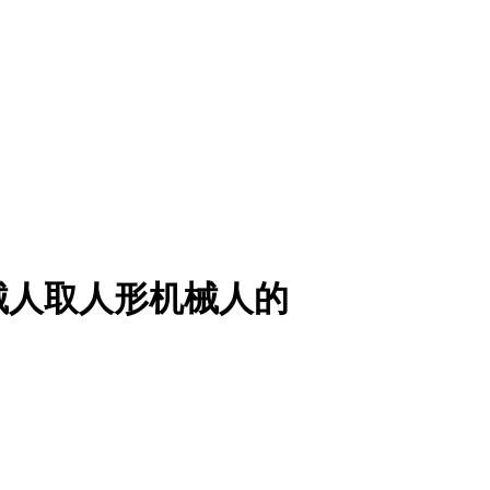
械人取人形机械人的