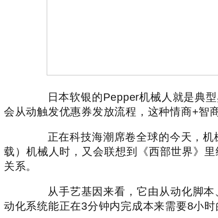
日本软银的Pepper机械人就是典
会从动触发优惠券发放流程，这种情商+智
正在科技海潮席卷全球的今天，机械人这个
载）机械人时，又会联想到《西部世界》里
关系。
从手艺基因来看，它由从动化脚本、流
动化系统能正在3分钟内完成本来需要8小