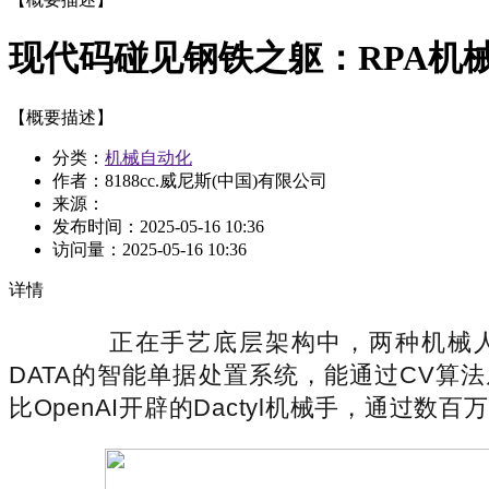
现代码碰见钢铁之躯：RPA机
【概要描述】
分类：
机械自动化
作者：8188cc.威尼斯(中国)有限公司
来源：
发布时间：
2025-05-16 10:36
访问量：
2025-05-16 10:36
详情
正在手艺底层架构中，两种机械人正
DATA的智能单据处置系统，能通过CV算
比OpenAI开辟的Dactyl机械手，通过