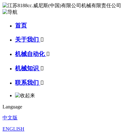
首页
关于我们

机械自动化

机械知识

联系我们

Language
中文版
ENGLISH