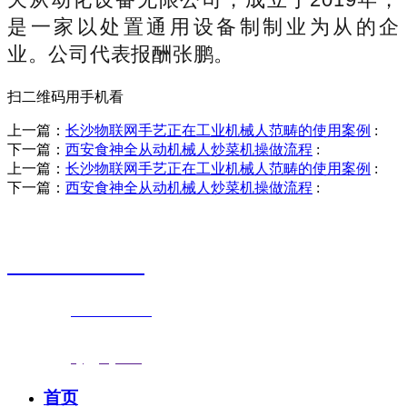
是一家以处置通用设备制制业为从的企
业。公司代表报酬张鹏。
扫二维码用手机看
上一篇：
长沙物联网手艺正在工业机械人范畴的使用案例
:
下一篇：
西安食神全从动机械人炒菜机操做流程
:
上一篇：
长沙物联网手艺正在工业机械人范畴的使用案例
:
下一篇：
西安食神全从动机械人炒菜机操做流程
:
销售热线
0523-87590811
联系电话：
0523-87590811
传真号码：0523-87686463
邮箱地址：
nj@jsnj.com
首页