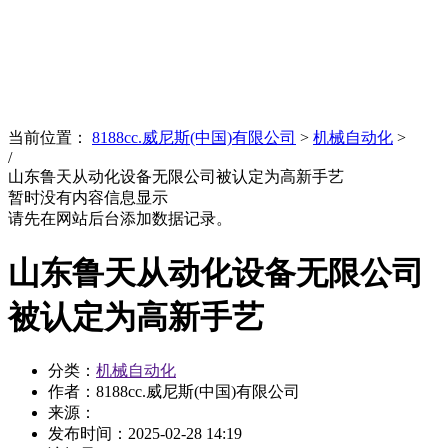
News
文化品牌
当前位置：
8188cc.威尼斯(中国)有限公司
>
机械自动化
>
/
山东鲁天从动化设备无限公司被认定为高新手艺
暂时没有内容信息显示
请先在网站后台添加数据记录。
山东鲁天从动化设备无限公司
被认定为高新手艺
分类：
机械自动化
作者：8188cc.威尼斯(中国)有限公司
来源：
发布时间：
2025-02-28 14:19