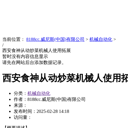
News
文化品牌
当前位置：
8188cc.威尼斯(中国)有限公司
>
机械自动化
>
/
西安食神从动炒菜机械人使用拓展
暂时没有内容信息显示
请先在网站后台添加数据记录。
西安食神从动炒菜机械人使用
分类：
机械自动化
作者：8188cc.威尼斯(中国)有限公司
来源：
发布时间：
2025-02-28 14:18
访问量：
【概要描述】