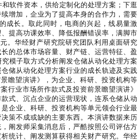
硬件和软件资本，供给定制化的处理方案；下逛
持续增加，企业为了提高本身的合作力，需要
的成长。取此同时，电商的兴起，线易量激
望、提高功课效率、降低报酬错误率，满脚市
4亿元。华经财产研究院研究团队利用桌面研究
成长的总体市场容量、财产链、运营特征、盈
等研究模子取方式分析阐发仓储从动化处理方案
照仓储从动化处理方案行业的成长轨迹及实践
资前景瞻望演讲》，为企业、科研、投资机构等
理方案行业市场所作款式及投资前景瞻望演讲》
作款式、沉点企业的运营现状，连系仓储从动
。是企业、科研、投资机构等单元领会行业最
营决策不成或缺的主要东西。本演讲数据来历
统，阐发师采集消息后，严酷按照公司评估方
度析统计、阐发测算获得相关财产研究。华经