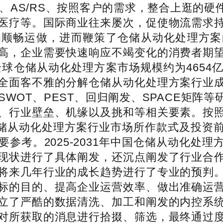
、AS/RS、按照客户的需求，整合上逛的
医疗等。国际商业往来屡次，促使物流需求
的顺畅运做，进而鞭策了仓储从动化处理方案
高，企业需要快速响应不竭变化的消费者期
全球仓储从动化处理方案市场规模约为465
全面客不雅的分解仓储从动化处理方案行业
SWOT、PEST、回归阐发、SPACE矩阵
、行业壁垒、机缘以及挑和等相关要素。按
中国仓储从动化处理方案行业市场所作款式及投
参考。2025-2031年中国仓储从动化处
现状进行了具体阐发，还沉点阐发了行业合
将来几年行业的成长趋势进行了专业的预判
标的目的、提高企业运营效率、做出准确运
立了严酷的数据清洗、加工和阐发的内控系
对所获取的消息进行拾掇、筛选，最终通过