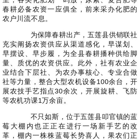
春耕必备农资一应俱全，前来采办化肥的
农户川流不息。
为保障春耕出产，五莲县供销联社
充实阐扬农资供应从渠道感化，早谋划、
早摆设、早步履，为全县春耕播种供给脚
量、质优的农资供应。此外，社有农业企
业结合下层社、为农办事核心、专业合做
社等力量，整合大型农机设备100余台，开
展农技手艺指点30余次，开展旋耕、飞防
等农机功课1万余亩。
不只如斯，位于五莲县叩官镇的蓝
莓大棚内也正正在进行一场新手艺的改
革，棚内一株株蓝莓长势喜人，果农们正