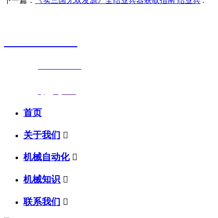
下一篇：
《实三国无双发源》全结业兵器获取指南 结业兵
:
销售热线
0523-87590811
联系电话：
0523-87590811
传真号码：0523-87686463
邮箱地址：
nj@jsnj.com
首页
关于我们

机械自动化

机械知识

联系我们
