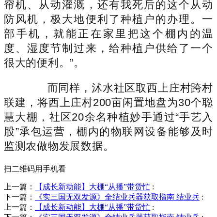
帘机、从动灌溉，还有我死后的这个从动
防风机，极大地便利了种植户的办理。一
部手机，就能正在家里把这个棚内的温
度、湿度节制过来，给种植户供给了一个
很大的便利。”。
而同样，沭水社区取西上庄村跨村
联建，将西上庄村200亩闲置地盘为30个聪
慧大棚，社区20余名种植妙手通过“手艺入
股”承包运营，棚内的物联网设备能够及时
监测农做物发展数据。
扫二维码用手机看
上一篇：
【成长新动能】大棚“从播”带货忙
:
下一篇：
《实三国无双发源》全结业兵器获取指南 结业兵
:
上一篇：
【成长新动能】大棚“从播”带货忙
: