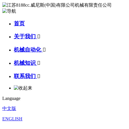
首页
关于我们

机械自动化

机械知识

联系我们

Language
中文版
ENGLISH