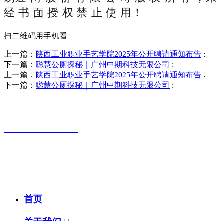
经 书 面 授 权 禁 止 使 用！
扫二维码用手机看
上一篇：
陕西工业职业手艺学院2025年公开聘请通知布告
:
下一篇：
聪慧公厕探秘｜广州中期科技无限公司
:
上一篇：
陕西工业职业手艺学院2025年公开聘请通知布告
:
下一篇：
聪慧公厕探秘｜广州中期科技无限公司
:
销售热线
0523-87590811
联系电话：
0523-87590811
传真号码：0523-87686463
邮箱地址：
nj@jsnj.com
首页