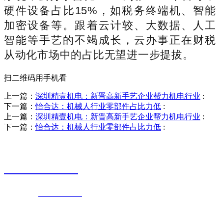
硬件设备占比15%，如税务终端机、智能
加密设备等。跟着云计较、大数据、人工
智能等手艺的不竭成长，云办事正在财税
从动化市场中的占比无望进一步提拔。
扫二维码用手机看
上一篇：
深圳精壹机电：新晋高新手艺企业帮力机电行业
:
下一篇：
怡合达：机械人行业零部件占比力低
:
上一篇：
深圳精壹机电：新晋高新手艺企业帮力机电行业
:
下一篇：
怡合达：机械人行业零部件占比力低
:
销售热线
0523-87590811
联系电话：
0523-87590811
传真号码：0523-87686463
邮箱地址：
nj@jsnj.com