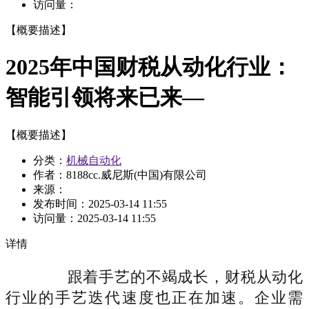
访问量：
【概要描述】
2025年中国财税从动化行业：
智能引领将来已来—
【概要描述】
分类：
机械自动化
作者：8188cc.威尼斯(中国)有限公司
来源：
发布时间：
2025-03-14 11:55
访问量：
2025-03-14 11:55
详情
跟着手艺的不竭成长，财税从动化
行业的手艺迭代速度也正在加速。企业需