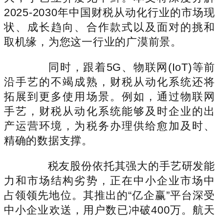
2025-2030年中国财税从动化行业的市场现
状、成长趋向、合作款式以及面对的挑和
取机缘，为您这一行业的广漠前景。
同时，跟着5G、物联网(IoT)等前
沿手艺的不竭成熟，财税从动化系统还将
拓展到更多使用场景。例如，通过物联网
手艺，财税从动化系统能够及时企业的出
产运营环境，为税务办理供给愈加及时、
精确的数据支撑。
税友股份依托其强大的手艺研发能
力和市场结构劣势，正在中小企业市场中
占领领先地位。其推出的“亿企赢”平台深受
中小企业欢送，用户数已冲破400万。航天