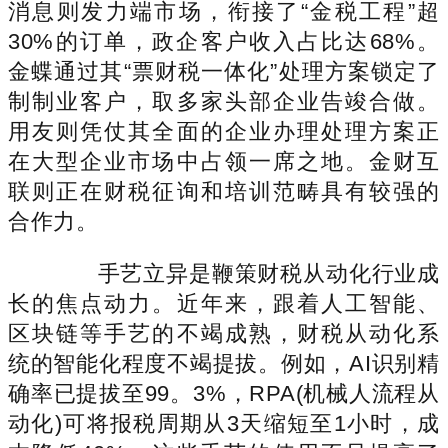
消息则发力端市场，衔接了“金税工程”超
30%的订单，政企客户收入占比达68%。
金蝶通过其“票财税一体化”处理方案锁定了
制制业客户，取多家头部企业告竣合做。
用友则凭仗其全面的企业办理处理方案正
在大型企业市场中占领一席之地。金财互
联则正在财税征询和培训范畴具有较强的
合作力。
手艺立异是鞭策财税从动化行业成
长的焦点动力。近年来，跟着人工智能、
区块链等手艺的不竭成熟，财税从动化系
统的智能化程度不竭提拔。例如，AI识别精
确率已提拔至99。3%，RPA(机械人流程从
动化)可将报税周期从3天缩短至1小时，成