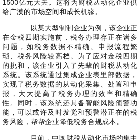
1500亿元大关。这将为财税从动化企业供
给广漠的市场空间和成长机缘。
以某大型制制企业为例，该企业正
在金税四期实施前，税务办理存正在诸多
问题，如税务数据不精确、申报流程繁
琐、税务风险较高档。为了应对金税四期
的挑和，该企业引入了先辈的财税从动化
系统。该系统通过集成企业表里部数据，
实现了税务数据的从动化采集、处置和申
报，大大提高了税务办理的效率和精确
性。同时，该系统还具备智能风险预警功
能，可以或许及时发觉和预警潜正在的税
务风险，帮帮企业降低税务合规成本。
目前，中国财税从动化市场的集中