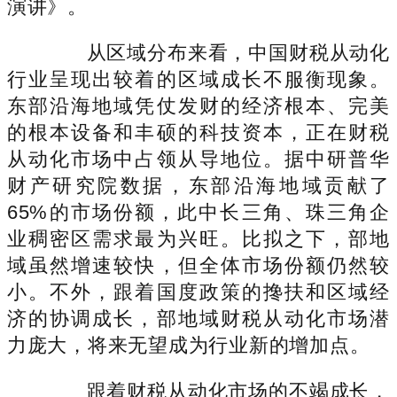
演讲》。
从区域分布来看，中国财税从动化
行业呈现出较着的区域成长不服衡现象。
东部沿海地域凭仗发财的经济根本、完美
的根本设备和丰硕的科技资本，正在财税
从动化市场中占领从导地位。据中研普华
财产研究院数据，东部沿海地域贡献了
65%的市场份额，此中长三角、珠三角企
业稠密区需求最为兴旺。比拟之下，部地
域虽然增速较快，但全体市场份额仍然较
小。不外，跟着国度政策的搀扶和区域经
济的协调成长，部地域财税从动化市场潜
力庞大，将来无望成为行业新的增加点。
跟着财税从动化市场的不竭成长，