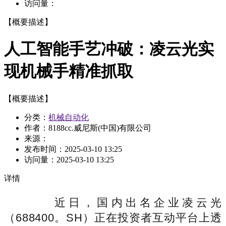
访问量：
【概要描述】
人工智能手艺冲破：凌云光实
现机械手精准抓取
【概要描述】
分类：
机械自动化
作者：8188cc.威尼斯(中国)有限公司
来源：
发布时间：
2025-03-10 13:25
访问量：
2025-03-10 13:25
详情
近日，国内出名企业凌云光
（688400。SH）正在投资者互动平台上透