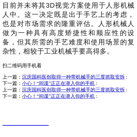
目前并未将其3D视觉方案使用于人形机械
人中。这一决定既是出于手艺上的考虑，
也是对市场需求的隆重评估。人形机械人
做为一种具有高度矫捷性和顺应性的设
备，但其所需的手艺难度和使用场景的复
杂性，相较于工业机械手要高得多。
扫二维码用手机看
上一篇：
沉庆国科医创取得一种带机械手的三度抓取安拆
:
下一篇：
小心！“间谍”正正在潜入你的手机
:
上一篇：
沉庆国科医创取得一种带机械手的三度抓取安拆
:
下一篇：
小心！“间谍”正正在潜入你的手机
:
销售热线
0523-87590811