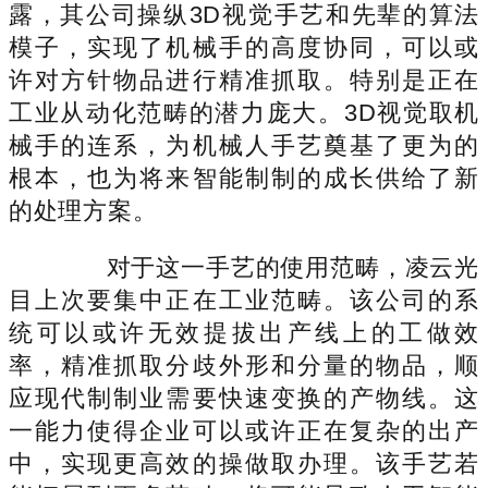
露，其公司操纵3D视觉手艺和先辈的算法
模子，实现了机械手的高度协同，可以或
许对方针物品进行精准抓取。特别是正在
工业从动化范畴的潜力庞大。3D视觉取机
械手的连系，为机械人手艺奠基了更为的
根本，也为将来智能制制的成长供给了新
的处理方案。
对于这一手艺的使用范畴，凌云光
目上次要集中正在工业范畴。该公司的系
统可以或许无效提拔出产线上的工做效
率，精准抓取分歧外形和分量的物品，顺
应现代制制业需要快速变换的产物线。这
一能力使得企业可以或许正在复杂的出产
中，实现更高效的操做取办理。该手艺若