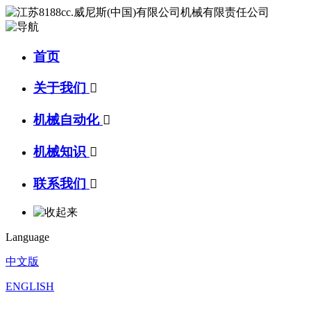
首页
关于我们

机械自动化

机械知识

联系我们

Language
中文版
ENGLISH