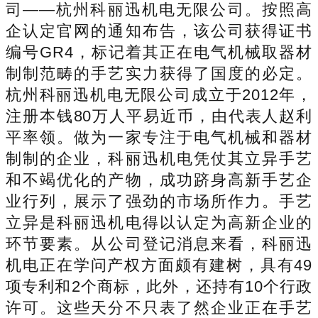
司——杭州科丽迅机电无限公司。按照高
企认定官网的通知布告，该公司获得证书
编号GR4，标记着其正在电气机械取器材
制制范畴的手艺实力获得了国度的必定。
杭州科丽迅机电无限公司成立于2012年，
注册本钱80万人平易近币，由代表人赵利
平率领。做为一家专注于电气机械和器材
制制的企业，科丽迅机电凭仗其立异手艺
和不竭优化的产物，成功跻身高新手艺企
业行列，展示了强劲的市场所作力。手艺
立异是科丽迅机电得以认定为高新企业的
环节要素。从公司登记消息来看，科丽迅
机电正在学问产权方面颇有建树，具有49
项专利和2个商标，此外，还持有10个行政
许可。这些天分不只表了然企业正在手艺