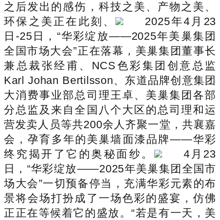
之后发出的感伤，科技之美、产物之美、
环保之美正在此刻、
2025年4月23
日-25日，“华彩绽放——2025年美巢集团
全国市场大会”正在落幕，美巢集团董事长
兼总裁张经甫、NCS色彩集团创意总监
Karl Johan Bertilsson、东道品牌创意集团
大消费事业部总司理王卓、美巢集团各部
分总监及来自全国八个大区的总司理和运
营发卖人员等共200余人齐聚一堂，共襄嘉
会，孕育多年的美巢墙面漆品牌——华彩
终究揭开了它的奥秘面纱。
4月23
日，“华彩绽放——2025年美巢集团全国市
场大会”一切预备停当，充满华彩元素的布
景将会场打扮成了一场色彩的盛宴，仿佛
正正在等候着它的盛放。“若是有一天，美