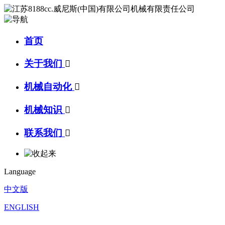
首页
关于我们

机械自动化

机械知识

联系我们

Language
中文版
ENGLISH