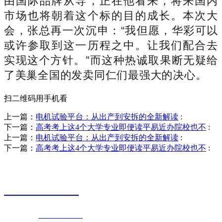
由国际品牌从导，正在他看来，将来国内
市场也将朝着这个标的目的成长。本次大
会，张总再一次沉申：“我但愿，华彩可以
或许参取到这一历程之中。让我们配合去
实现这个方针。”而这种热诚取果断无疑给
了美巢全国的发卖同仁们最强大的决心。
扫二维码用手机看
上一篇：
电机试验平台：从出产到安拆的全新解读
:
下一篇：
高考考上这4个大学专业即便读平易近办院校也不
:
上一篇：
电机试验平台：从出产到安拆的全新解读
:
下一篇：
高考考上这4个大学专业即便读平易近办院校也不
:
销售热线
0523-87590811
联系电话：
0523-87590811