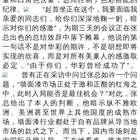
纪律。
“起首坐正在这个，我要面临我
亲爱的同志们，给你们深深地鞠一躬，暗
示对你们的感激”，为期三天的会议正在张
总出色的总结致辞中落下帷幕，他说的第
一句话不是对华彩的期许，不是胡想即将
实现的欣喜，而是对所有美巢人的感激取
必定，“由于你们，华彩曾经成功了”。
曾有正在采访中问过张总如许一个问
题，“墙面漆市场正处于激和正酣的红海之
中，此时入局能否是最佳机会？”对此，张
总给出了本人的判断，他暗示纵不雅欧
洲、美洲甚至世界上其他国度的成熟市
场，墙面漆行业都处于自有品牌从导当地
市场的款式之下。而当下，国内市场则是