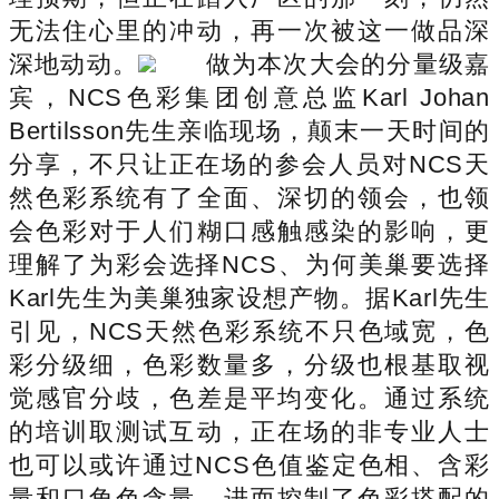
无法住心里的冲动，再一次被这一做品深
深地动动。
做为本次大会的分量级嘉
宾，NCS色彩集团创意总监Karl Johan
Bertilsson先生亲临现场，颠末一天时间的
分享，不只让正在场的参会人员对NCS天
然色彩系统有了全面、深切的领会，也领
会色彩对于人们糊口感触感染的影响，更
理解了为彩会选择NCS、为何美巢要选择
Karl先生为美巢独家设想产物。据Karl先生
引见，NCS天然色彩系统不只色域宽，色
彩分级细，色彩数量多，分级也根基取视
觉感官分歧，色差是平均变化。通过系统
的培训取测试互动，正在场的非专业人士
也可以或许通过NCS色值鉴定色相、含彩
量和口角色含量，进而控制了色彩搭配的