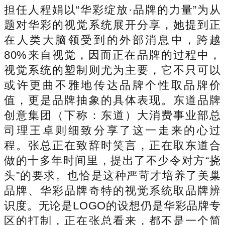
担任人程娟以“华彩绽放·品牌的力量”为从
题对华彩的视觉系统展开分享，她提到正
在人类大脑领受到的外部消息中，跨越
80%来自视觉，因而正在品牌的过程中，
视觉系统的塑制则尤为主要，它不只可以
或许更曲不雅地传达品牌个性取品牌价
值，更是品牌抽象的具体表现。东道品牌
创意集团（下称：东道）大消费事业部总
司理王卓则细致分享了这一走来的心过
程。张总正在致辞时笑言，正在取东道合
做的十多年时间里，提出了不少令对方“挠
头”的要求。也恰是这种严苛才培养了美巢
品牌、华彩品牌奇特的视觉系统取品牌辨
识度。无论是LOGO的设想仍是华彩品牌专
区的打制，正在张总看来，都不是一个简