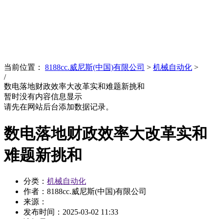
News
文化品牌
当前位置：
8188cc.威尼斯(中国)有限公司
>
机械自动化
>
/
数电落地财政效率大改革实和难题新挑和
暂时没有内容信息显示
请先在网站后台添加数据记录。
数电落地财政效率大改革实和
难题新挑和
分类：
机械自动化
作者：8188cc.威尼斯(中国)有限公司
来源：
发布时间：
2025-03-02 11:33