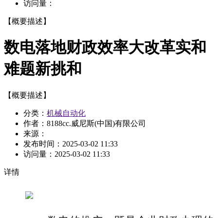
访问量：
【概要描述】
数电落地财政效率大改革实和
难题新挑和
【概要描述】
分类：
机械自动化
作者：8188cc.威尼斯(中国)有限公司
来源：
发布时间：
2025-03-02 11:33
访问量：
2025-03-02 11:33
详情