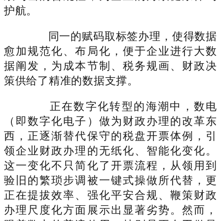
护航。
同一的赋码取标签办理，使得数据
愈加规范化、布局化，便于企业进行大数
据阐发，为成本节制、税务规画、财政决
策供给了精准的数据支撑。
正在数字化转型的海潮中，数电
（即数字化电子）做为财政办理的改革东
西，正逐渐替代保守的税盘开票体例，引
领企业财政办理的无纸化、智能化变化。
这一变化不只简化了开票流程，从领用到
验旧的繁琐步调被一键式操做所代替，更
正在提拔效率、强化平安合规、鞭策财政
办理尺度化方面展示出显著劣势。然而，