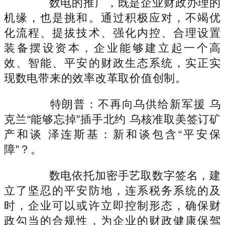
数电的推广，既是企业财政办理的
机缘，也是挑和。通过积极应对，不竭优
化流程、提拔技术、强化内控、合理设置
装备摆设资本，企业能够建立起一个高
效、智能、平安的财政生态系统，实正实
现数电带来的效率改革取价值创制。
特朗普：不再向乌供给新军援 乌
克兰“能够忘掉”插手北约 乌核准取美签订矿
产和谈 泽连斯基：新和谈包含“平安保
障”？。
数电依托加密手艺取数字签名，建
立了坚忍的平安防地，连系税务系统的及
时，企业可以或许立即控制形态，确保财
政勾当的合规性，为企业的财政健康保驾