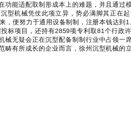
在功能适配取制形成本上的难题，并且通过
州沉型机械凭仗此项立异，势必满脚其正在起
以来，便努力于通用设备制制，注册本钱达到
招投标项目，还持有2859项专利取81个行
机械无疑会正在沉型配备制制行业中占领一
范畴有所成长的企业而言，徐州沉型机械的