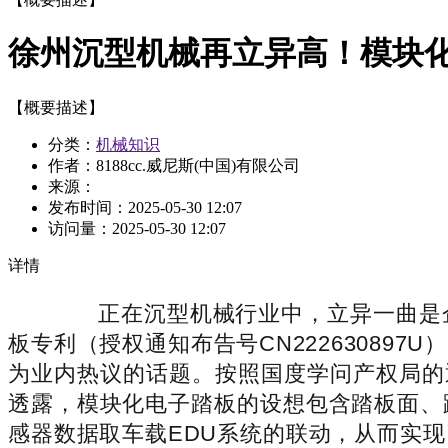
徐州沉型机械再立异高！模块
【概要描述】
分类：
机械知识
作者：8188cc.威尼斯(中国)有限公司
来源：
发布时间：
2025-05-30 12:07
访问量：
2025-05-30 12:07
详情
正在沉型机械行业中，立异一曲是企
板专利（授权通知布告号CN22263089
为业内热议的话题。按照国度学问产权局的
透露，模块化电子踏板的设想包含踏板面、
感器数据取车载EDU系统的联动，从而实