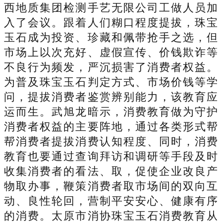
西地质集团检测手艺无限公司工做人员加
入了会议。跟着人们糊口程度提拔，珠宝
玉石成为投资、珍藏和佩带抢手之选，但
市场上以次充好、虚假宣传、价钱欺诈等
不良行为频发，严沉损害了消费者权益。
为普及珠宝玉石判定方式、市场价钱等学
问，提拔消费者鉴赏辨别能力，该教育应
运而生。武旭龙暗示，消费教育做为守护
消费者权益的主要阵地，通过各类形式帮
帮消费者提拔消费认知程度、同时，消费
教育也要通过查询拜访和调研等手段及时
收集消费者的看法、取，促使企业改良产
物取办事，鞭策消费者取市场间的双向互
动、良性轮回，营制平安安心、健康有序
的消费。太原市消协珠宝玉石消费教育从