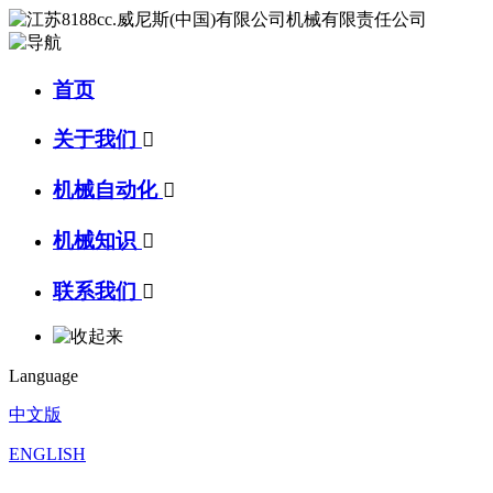
首页
关于我们

机械自动化

机械知识

联系我们

Language
中文版
ENGLISH