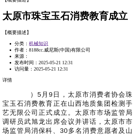
太原市珠宝玉石消费教育成立
【概要描述】
分类：
机械知识
作者：8188cc.威尼斯(中国)有限公司
来源：
发布时间：
2025-05-21 12:31
访问量：
2025-05-21 12:31
详情
）5月9日，太原市消费者协会珠
宝玉石消费教育正在山西地质集团检测手
艺无限公司正式成立。太原市市场监管局
调研员武旭龙出席会议并讲话，太原市市
场监管局消保科、30多名消费意愿者及山