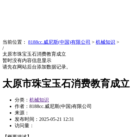
News
文化品牌
当前位置：
8188cc.威尼斯(中国)有限公司
>
机械知识
>
/
太原市珠宝玉石消费教育成立
暂时没有内容信息显示
请先在网站后台添加数据记录。
太原市珠宝玉石消费教育成立
分类：
机械知识
作者：8188cc.威尼斯(中国)有限公司
来源：
发布时间：
2025-05-21 12:31
访问量：
【概要描述】