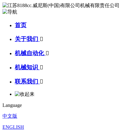
首页
关于我们

机械自动化

机械知识

联系我们

Language
中文版
ENGLISH