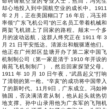
命聘请航空业的专业人士，然而，冯先生
却心地投入到中国航空业的成长中。1911
年 2 月，正在美国糊口了 16 年后，冯玉祥
率领“广东飞机公司”的三名员工带着机械和
两架飞机踏上了回家的路程。颠末一个多
月的波动远航，这群人终究正在 1911 年 3
月 21 日平安抵达。清派出和舰驱逐他们。
他正在广州郊区盐塘开办了第二家中国飞
机制制公司（第一家是清于 1910 年开设的
南苑飞机制制厂），然后回家探望父母。
1911 年 10 月 10 日午夜，“武昌起义”打响
了清朝的第一枪。“辛亥”的成功将中国带入
了的新时代。11月9日，广东成立。冯如神
驰国，否决满清君从制，他从起头就热切
地支撑。孙中山录用他为广东军的飞翔机