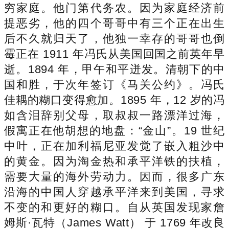
穷家庭。他门第代务农。因为家庭经济前
提恶劣，他的四个哥哥中有三个正在出生
后不久就归天了，他独一幸存的哥哥也倒
霉正在 1911 年冯氏从美国回国之前英年早
逝。1894 年，甲午和平迸发。清朝下的中
国和胜，于次年签订《马关公约》。冯氏
佳耦的糊口变得愈加。1895 年，12 岁的冯
如含泪辞别父母，取叔叔一路漂洋过海，
假寓正在他胡想的地盘：“金山”。19 世纪
中叶，正在加利福尼亚发觉了嵌入粗沙中
的黄金。因为淘金热和承平洋铁的扶植，
需要大量的海外劳动力。因而，很多广东
沿海的中国人穿越承平洋来到美国，寻求
不变的和更好的糊口。自从英国发现家詹
姆斯·瓦特（James Watt） 于 1769 年改良