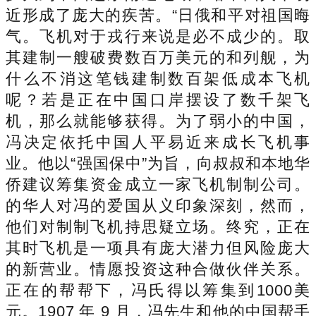
近形成了庞大的疾苦。“日俄和平对祖国晦
气。飞机对于戎行来说是必不成少的。取
其建制一艘破费数百万美元的和列舰，为
什么不消这笔钱建制数百架低成本飞机
呢？若是正在中国口岸摆设了数千架飞
机，那么就能够获得。为了弱小的中国，
冯决定依托中国人平易近来成长飞机事
业。他以“强国保中”为旨，向叔叔和本地华
侨建议筹集资金成立一家飞机制制公司。
的华人对冯的爱国从义印象深刻，然而，
他们对制制飞机持思疑立场。终究，正在
其时飞机是一项具有庞大潜力但风险庞大
的新营业。情愿投资这种合做伙伴关系。
正在的帮帮下，冯氏得以筹集到1000美
元。1907 年 9 月，冯先生和他的中国帮手