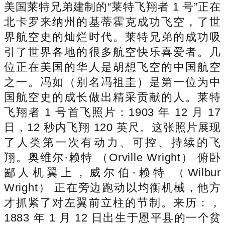
美国莱特兄弟建制的“莱特飞翔者 1 号”正在
北卡罗来纳州的基蒂霍克成功飞空，了世
界航空史的灿烂时代。莱特兄弟的成功吸
引了世界各地的很多航空快乐喜爱者。几
位正在美国的华人是胡想飞空的中国航空
之一。冯如（别名冯祖圭）是第一位为中
国航空史的成长做出精采贡献的人。莱特
飞翔者 1 号首飞照片：1903 年 12 月 17
日，12 秒内飞翔 120 英尺。这张照片展现
了人类第一次有动力、可控、持续的飞
翔。奥维尔·赖特 （Orville Wright） 俯卧
鄙人机翼上，威尔伯·赖特 （Wilbur
Wright） 正在旁边跑动以均衡机械，他方
才抓紧了对左翼前立柱的节制。来历：，
1883 年 1 月 12 日出生于恩平县的一个贫