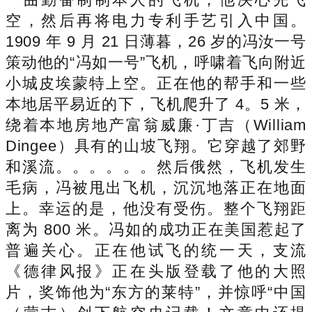
空，然后再将电力专利手艺引入中国。
1909 年 9 月 21 日薄暮，26 岁的冯汝一号
策动他的“冯如一号”飞机，呼啸着飞向附近
小城皮埃蒙特上空。正在他的帮手和一些
本地居平易近的下，飞机爬升了 4。5 米，
绕着本地房地产富翁威廉·丁吉（William
Dingee）具有的山坡飞翔。它穿越了郊野
和溪流。。。。。。然后俄然，飞机发生
毛病，冯被甩出飞机，沉沉地落正在地面
上。幸运的是，他没有受伤。整个飞翔距
离为 800 米。冯如的成功正在美国惹起了
普遍关心。正在他试飞的统一天，支流
《德律风报》正在头版登载了他的大照
片，奖饰他为“东方的莱特”，并惊呼“中国