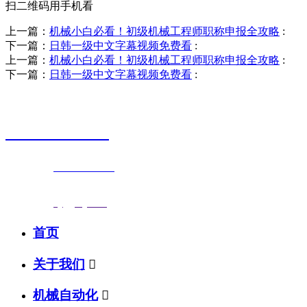
扫二维码用手机看
上一篇：
机械小白必看！初级机械工程师职称申报全攻略
:
下一篇：
日韩一级中文字幕视频免费看
:
上一篇：
机械小白必看！初级机械工程师职称申报全攻略
:
下一篇：
日韩一级中文字幕视频免费看
:
销售热线
0523-87590811
联系电话：
0523-87590811
传真号码：0523-87686463
邮箱地址：
nj@jsnj.com
首页
关于我们

机械自动化
