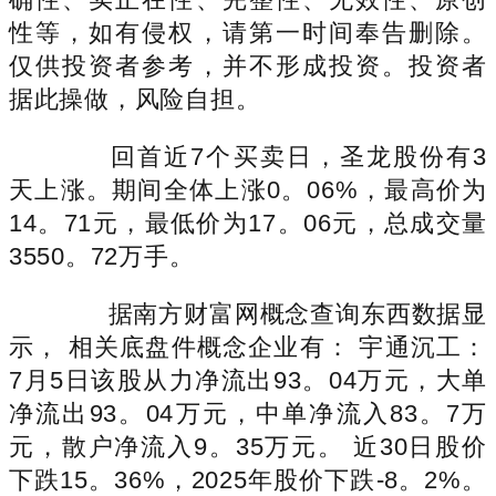
性等，如有侵权，请第一时间奉告删除。
仅供投资者参考，并不形成投资。投资者
据此操做，风险自担。
回首近7个买卖日，圣龙股份有3
天上涨。期间全体上涨0。06%，最高价为
14。71元，最低价为17。06元，总成交量
3550。72万手。
据南方财富网概念查询东西数据显
示， 相关底盘件概念企业有： 宇通沉工：
7月5日该股从力净流出93。04万元，大单
净流出93。04万元，中单净流入83。7万
元，散户净流入9。35万元。 近30日股价
下跌15。36%，2025年股价下跌-8。2%。