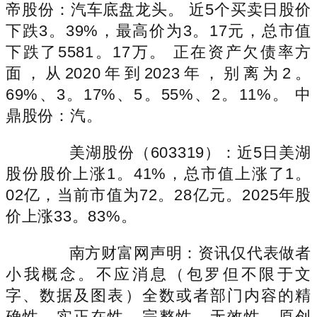
帝股份：汽车底盘龙头。 近5个买卖日股价
下跌3。39%，最高价为3。17元，总市值
下跌了5581。17万。 正在资产欠债率方
面，从2020年到2023年，别离为2。
69%、3。17%、5。55%、2。11%。 中
鼎股份：汽。
美湖股份（603319）：近5日美湖
股份股价上涨1。41%，总市值上涨了1。
02亿，当前市值为72。28亿元。2025年股
价上涨33。83%。
南方财富网声明：资讯仅代表做者
小我概念。不应消息（包罗但不限于文
字、数据及图表）全数或者部门内容的精
确性、实正在性、完整性、无效性、原创