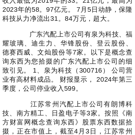
收入最低为2019年的33。21亿元，最高为
2023年的58。97亿元。 7月5日动静，保隆
科技从力净流出31。84万元，超大。
广东汽配上市公司有泉为科技、福
耀玻璃、迪生力、华锋股份、登云股份、
德赛西威、文灿股份等7家。以下是概念查
询东西为您拾掇的广东汽配上市公司的细
致引见。 1、泉为科技（300716） 公司营
业有高材料成品。 财报显示， 2024年第三
季度，公司停业收入599。
江苏常州汽配上市公司有朗博科
技、南方精工、日盈电子等3家。按照《南
方财富网概念查询东西》股票东西数据拾
掇，正在市值上，截至4月3日，江苏常州