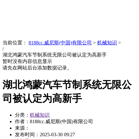
News
文化品牌
当前位置：
8188cc.威尼斯(中国)有限公司
>
机械知识
>
/
湖北鸿蒙汽车节制系统无限公司被认定为高新手
暂时没有内容信息显示
请先在网站后台添加数据记录。
湖北鸿蒙汽车节制系统无限公
司被认定为高新手
分类：
机械知识
作者：8188cc.威尼斯(中国)有限公司
来源：
发布时间：
2025-03-30 09:27