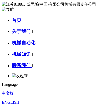
首页
关于我们

机械自动化

机械知识

联系我们

Language
中文版
ENGLISH