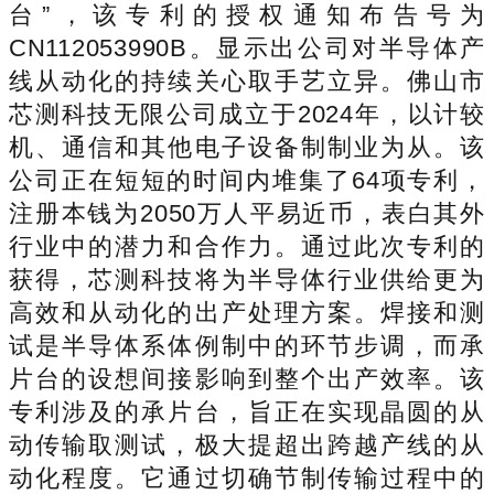
台”，该专利的授权通知布告号为
CN112053990B。显示出公司对半导体产
线从动化的持续关心取手艺立异。佛山市
芯测科技无限公司成立于2024年，以计较
机、通信和其他电子设备制制业为从。该
公司正在短短的时间内堆集了64项专利，
注册本钱为2050万人平易近币，表白其外
行业中的潜力和合作力。通过此次专利的
获得，芯测科技将为半导体行业供给更为
高效和从动化的出产处理方案。焊接和测
试是半导体系体例制中的环节步调，而承
片台的设想间接影响到整个出产效率。该
专利涉及的承片台，旨正在实现晶圆的从
动传输取测试，极大提超出跨越产线的从
动化程度。它通过切确节制传输过程中的