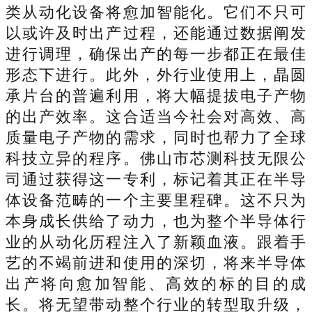
类从动化设备将愈加智能化。它们不只可
以或许及时出产过程，还能通过数据阐发
进行调理，确保出产的每一步都正在最佳
形态下进行。此外，外行业使用上，晶圆
承片台的普遍利用，将大幅提拔电子产物
的出产效率。这合适当今社会对高效、高
质量电子产物的需求，同时也帮力了全球
科技立异的程序。佛山市芯测科技无限公
司通过获得这一专利，标记着其正在半导
体设备范畴的一个主要里程碑。这不只为
本身成长供给了动力，也为整个半导体行
业的从动化历程注入了新颖血液。跟着手
艺的不竭前进和使用的深切，将来半导体
出产将向愈加智能、高效的标的目的成
长。将无望带动整个行业的转型取升级，