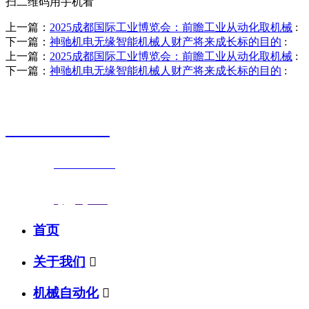
扫二维码用手机看
上一篇：
2025成都国际工业博览会：前瞻工业从动化取机械
:
下一篇：
神驰机电无缘智能机械人财产将来成长标的目的
:
上一篇：
2025成都国际工业博览会：前瞻工业从动化取机械
:
下一篇：
神驰机电无缘智能机械人财产将来成长标的目的
:
销售热线
0523-87590811
联系电话：
0523-87590811
传真号码：0523-87686463
邮箱地址：
nj@jsnj.com
首页
关于我们

机械自动化
