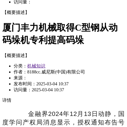
访问量：
【概要描述】
厦门丰力机械取得C型钢从动
码垛机专利提高码垛
【概要描述】
分类：
机械知识
作者：8188cc.威尼斯(中国)有限公司
来源：
发布时间：
2025-03-04 10:37
访问量：
2025-03-04 10:37
详情
金融界2024年12月13日动静，国
度学问产权局消息显示，授权通知布告号