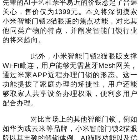
先辈的AI手艺和亲平易近的价钱惹起了普遍
关心，售价仅为1399元。本文将深切摸索
小米智能门锁2猫眼版的焦点功能，对比其
他同类产物的特点，并阐发智能门锁行业
的将来趋向。
此外，小米智能门锁2猫眼版支撑
Wi-Fi毗连，用户能够无需蓝牙Mesh网关，
通过米家APP近程办理门锁的形态。这一
功能提拔了家庭办理的矫捷性，用户还能
够取家人共享设备办理权限，便利多用户
配合办理。
对比市场上的其他智能门锁，例如
如华为或云米等品牌，小米智能门锁2猫眼
版以其丰硕的解锁体例、AI猫眼功能以及优