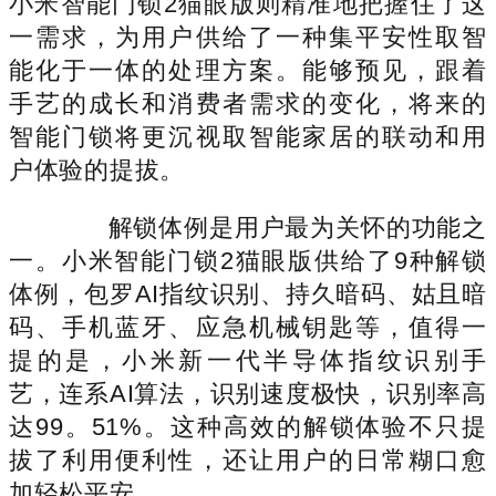
小米智能门锁2猫眼版则精准地把握住了这
一需求，为用户供给了一种集平安性取智
能化于一体的处理方案。能够预见，跟着
手艺的成长和消费者需求的变化，将来的
智能门锁将更沉视取智能家居的联动和用
户体验的提拔。
解锁体例是用户最为关怀的功能之
一。小米智能门锁2猫眼版供给了9种解锁
体例，包罗AI指纹识别、持久暗码、姑且暗
码、手机蓝牙、应急机械钥匙等，值得一
提的是，小米新一代半导体指纹识别手
艺，连系AI算法，识别速度极快，识别率高
达99。51%。这种高效的解锁体验不只提
拔了利用便利性，还让用户的日常糊口愈
加轻松平安。