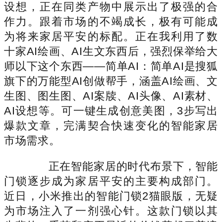
设想，正在同类产物中展示出了极强的合
作力。跟着市场的不竭成长，极有可能成
为将来家居平安的标配。正在我利用了数
十家AI绘画、AI生文东西后，强烈保举给大
师以下这个东西——简单AI：简单AI是搜狐
旗下的万能型AI创做帮手，涵盖AI绘画、文
生图、图生图、AI案牍、AI头像、AI素材、
AI设想等。可一键生成创意美图，3步写出
爆款文章，完满契合快速变化的智能家居
市场需求。
正在智能家居的时代布景下，智能
门锁逐步成为家居平安的主要构成部门。
近日，小米推出的智能门锁2猫眼版，无疑
为市场注入了一剂强心针。这款门锁以其